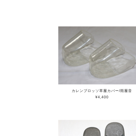
カレンブロッソ草履カバー/雨履音
¥4,400